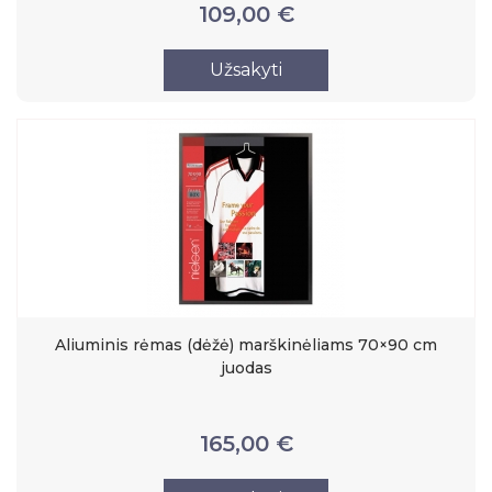
109,00 €
Užsakyti
Aliuminis rėmas (dėžė) marškinėliams 70×90 cm
juodas
165,00 €