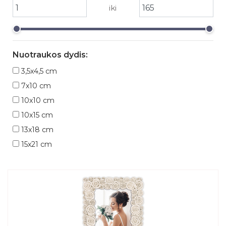
iki
Nuotraukos dydis:
3,5x4,5 cm
7x10 cm
10x10 cm
10x15 cm
13x18 cm
15x21 cm