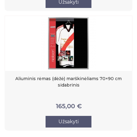
Užsakyti
Aliuminis rėmas (dėžė) marškinėliams 70×90 cm
sidabrinis
165,00 €
Užsakyti