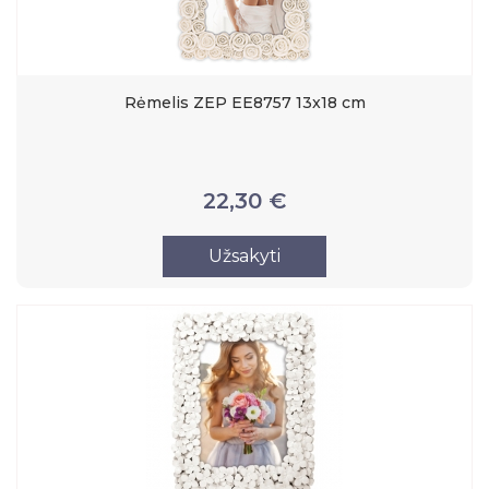
Rėmelis ZEP EE8757 13x18 cm
22,30 €
Užsakyti