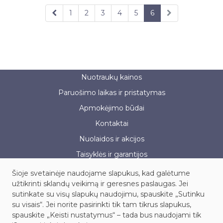
1
2
3
4
5
6
Nuotraukų kainos
Paruošimo laikas ir pristatymas
Apmokėjimo būdai
Kontaktai
Nuolaidos ir akcijos
Taisyklės ir garantijos
Šioje svetainėje naudojame slapukus, kad galėtume
užtikrinti sklandų veikimą ir geresnes paslaugas. Jei
sutinkate su visų slapukų naudojimu, spauskite „Sutinku
UAB „Fotoservisas“, į.k. 121886091
su visais“. Jei norite pasirinkti tik tam tikrus slapukus,
Kauno g. 45, LT-03203, Vilnius
spauskite „Keisti nustatymus“ – tada bus naudojami tik
Tel.: +370 614 99604, el. paštas: info@fotoservisas.lt