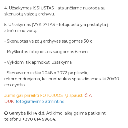
4. Užsakymas IŠSIŲSTAS - atsiunčiame nuorodą su
skenuotų vaizdų archyvu.
5. Užsakymas ĮVYKDYTAS - fotojuosta yra pristatyta į
atsiėmimo vietą.
- Skenuotas vaizdų archyvas saugomas 30 d.
- Išryškintos fotojuostos saugomos 6 mėn.
- Vykdomi tik apmokėti užsakymai.
- Skenavimo raiška 2048 x 3072 px pikselių
rekomenduojama, kai nuotraukos spausdinamos iki 20x30
cm dydžio.
Jums gali prireikti
FOTOJUOSTŲ spausti
ČIA
DUK:
fotografavimo atmintinė
Gamyba iki
14
d.d.
Atlikimo laiką galima patikslinti
telefonu
+370 614 99604
.