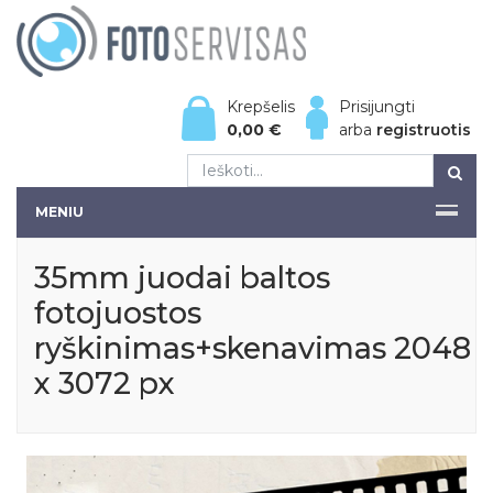
Krepšelis
Prisijungti
0,00
€
arba
registruotis
MENIU
35mm juodai baltos
fotojuostos
ryškinimas+skenavimas 2048
x 3072 px