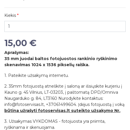
Kiekis
15,00 €
Aprašymas:
35 mm juodai baltos fotojuostos rankinio ryškinimo
skenavimas 1024 x 1536 pikselių raiška.
1. Pateikite užsakymą internetu.
2. 35mm fotojuostą atneškite į saloną ar išsiųskite kurjeriu į
Kauno g. 45 Vilnius, LT-03203, į paštomatą DPD/Omniva
Naugarduko g. 84, LT3160 Nurodykite kontaktus:
info@fotoservisas.lt, +37061499604. Įdėjus fotojuostą į voką
būtina užrašyti fotoservisas.lt suteikto užsakymo Nr.
3. Užsakymas VYKDOMAS - fotojuosta yra priimta,
ryškinama ir skenuojama.