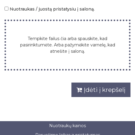
Nuotraukas / juostą pristatysiu į saloną.
Tempkite failus čia arba spauskite, kad
pasirinktumėte. Arba pažymėkite varnelę, kad
atnešite į saloną.
Įdėti į krepšelį
Nuotraukų kainos
Paruošimo laikas ir pristatymas