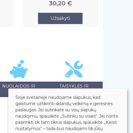
30,20 €
Užsakyti
NUOLAIDOS IR
TAISYKLĖS IR
AKCIJOS
GARANTIJOS
Šioje svetainėje naudojame slapukus, kad
galėtume užtikrinti sklandų veikimą ir geresnes
paslaugas. Jei sutinkate su visų slapukų
naudojimu, spauskite „Sutinku su visais“. Jei norite
pasirinkti tik tam tikrus slapukus, spauskite „Keisti
nustatymus“ – tada bus naudojami tik jūsų