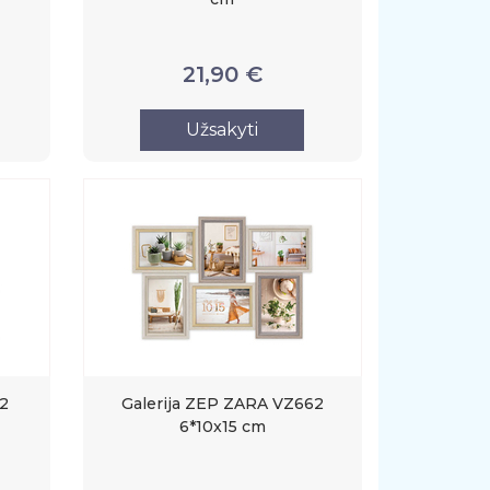
21,90 €
Užsakyti
62
Galerija ZEP ZARA VZ662
6*10x15 cm