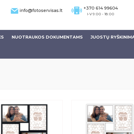
+370 614 99604
info@fotoservisas.lt
I-V 9:00 - 18:00
ĖS
NUOTRAUKOS DOKUMENTAMS
JUOSTŲ RYŠKINIM