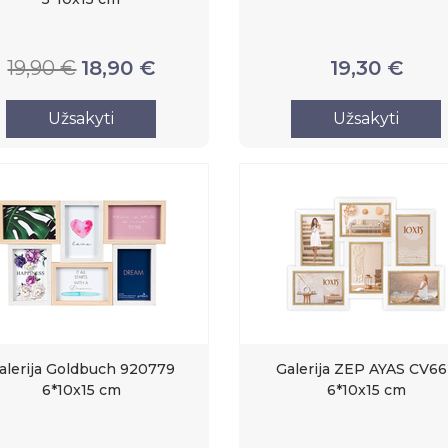
19,90 €
18,90 €
19,30 €
Užsakyti
Užsakyti
alerija Goldbuch 920779
Galerija ZEP AYAS CV6
6*10x15 cm
6*10x15 cm