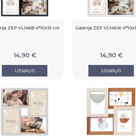
rija ZEP VL146B 4*10x15 cm
Galerija ZEP VL146W 4*10x
14,90 €
14,90 €
Užsakyti
Užsakyti