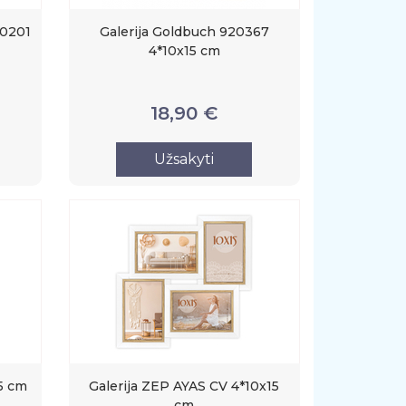
20201
Galerija Goldbuch 920367
4*10x15 cm
18,90 €
Užsakyti
5 cm
Galerija ZEP AYAS CV 4*10x15
cm