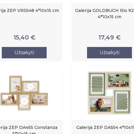
rija ZEP VRS548 4*10x15 cm
Galerija GOLDBUCH Rio 9
4*10x15 cm
15,40 €
17,49 €
Užsakyti
Užsakyti
erija ZEP DA455 Constanza
Galerija ZEP DA554 4*10x1
5*10x15 cm