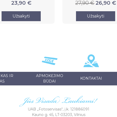
23,90 €
27,90 €
26,90 €
Užsakyti
Užsakyti
KAS IR
APMOKĖJIMO
KONTAKTAI
AS
BŪDAI
UAB „Fotoservisas“, į.k. 121886091
Kauno g. 45, LT-03203, Vilnius