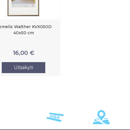
ėmelis Walther KVX050D
40x50 cm
16,00 €
Užsakyti