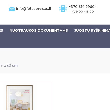
+370 614 99604
info@fotoservisas.lt
I-V 9:00 - 18:00
ĖS
NUOTRAUKOS DOKUMENTAMS
JUOSTŲ RYŠKINIM
m x 50 cm