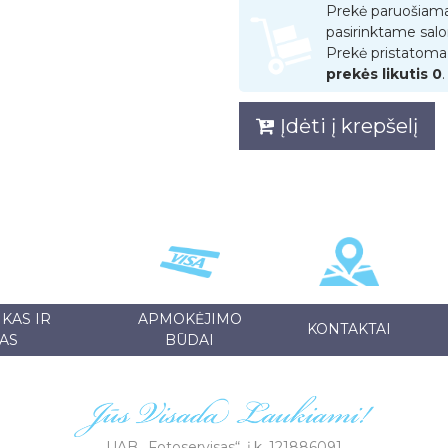
Prekė paruošiam
pasirinktame salo
Prekė pristatoma 
prekės likutis 0
.
Įdėti į krepšelį
KAS IR
APMOKĖJIMO
KONTAKTAI
AS
BŪDAI
UAB „Fotoservisas“, į.k. 121886091