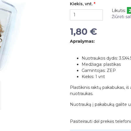
Kiekis, vnt.
Likutis:
Žiūrėti s
1,80 €
Aprašymas:
Nuotraukos dydis: 3.5X4
Medžiaga: plastikas
Gamintojas: ZEP
Kiekis: 1 vnt
Plastikinis raktų pakabukas, iš 
nuotraukas.
Nuotrauką į pakabuką galite u
Pasiteirauti dėl prekės telefo