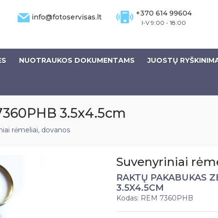
+370 614 99604
info@fotoservisas.lt
I-V 9:00 - 18:00
ĖS
NUOTRAUKOS DOKUMENTAMS
JUOSTŲ RYŠKINIM
7360PHB 3.5x4.5cm
iai rėmeliai, dovanos
Suvenyriniai rėme
RAKTŲ PAKABUKAS Z
3.5X4.5CM
Kodas: REM 7360PHB