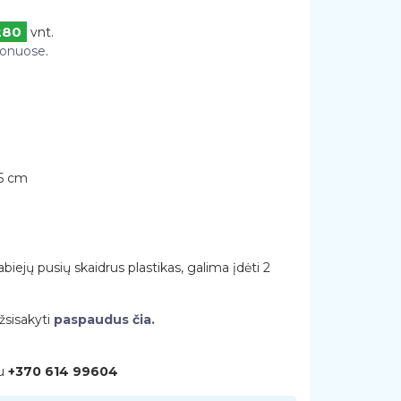
280
vnt.
alonuose
.
.5 cm
abiejų pusių skaidrus plastikas, galima įdėti 2
žsisakyti
paspaudus čia.
nu
+370 614 99604