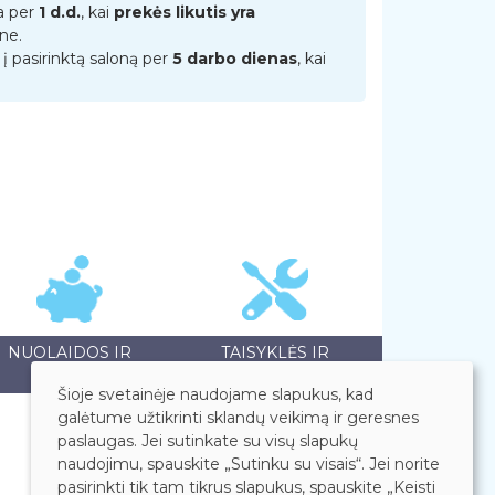
a per
1 d.d.
, kai
prekės likutis yra
ne.
į pasirinktą saloną per
5 darbo dienas
, kai
NUOLAIDOS IR
TAISYKLĖS IR
AKCIJOS
GARANTIJOS
Šioje svetainėje naudojame slapukus, kad
galėtume užtikrinti sklandų veikimą ir geresnes
paslaugas. Jei sutinkate su visų slapukų
naudojimu, spauskite „Sutinku su visais“. Jei norite
pasirinkti tik tam tikrus slapukus, spauskite „Keisti