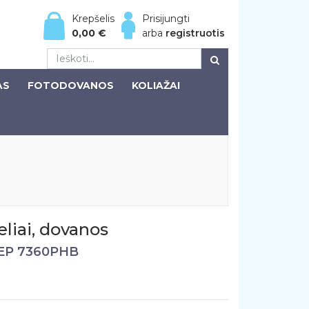
Krepšelis
Prisijungti
0,00
€
arba
registruotis
AS
FOTODOVANOS
KOLIAŽAI
liai, dovanos
EP 7360PHB