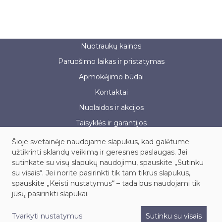
Nuotraukų kainos
Paruošimo laikas ir pristatymas
Apmokėjimo būdai
Kontaktai
Nuolaidos ir akcijos
Taisyklės ir garantijos
Šioje svetainėje naudojame slapukus, kad galėtume
užtikrinti sklandų veikimą ir geresnes paslaugas. Jei
sutinkate su visų slapukų naudojimu, spauskite „Sutinku
UAB „Fotoservisas“, į.k. 121886091
su visais“. Jei norite pasirinkti tik tam tikrus slapukus,
Kauno g. 45, LT-03203, Vilnius
spauskite „Keisti nustatymus“ – tada bus naudojami tik
Tel.: +370 614 99604, el. paštas: info@fotoservisas.lt
jūsų pasirinkti slapukai.
© 1993-2026 UAB „Fotoservisas“
Tvarkyti nustatymus
Sutinku su visais
Privatumo politika