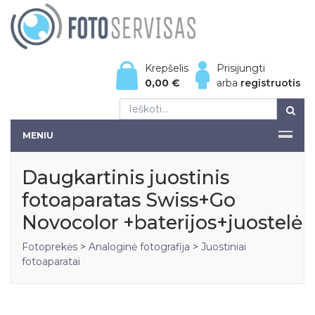
Krepšelis
Prisijungti
0,00
€
arba
registruotis
MENIU
Daugkartinis juostinis
fotoaparatas Swiss+Go
Novocolor +baterijos+juostelė
Fotoprekės
>
Analoginė fotografija
>
Juostiniai
fotoaparatai