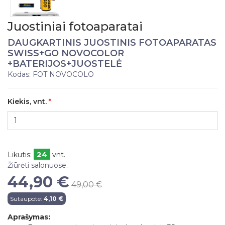
Juostiniai fotoaparatai
DAUGKARTINIS JUOSTINIS FOTOAPARATAS
SWISS+GO NOVOCOLOR
+BATERIJOS+JUOSTELĖ
Kodas: FOT NOVOCOLO
Kiekis, vnt.
24
Likutis:
vnt.
Žiūrėti salonuose
.
44,90 €
49,00 €
Sutaupote:
4,10 €
Aprašymas: