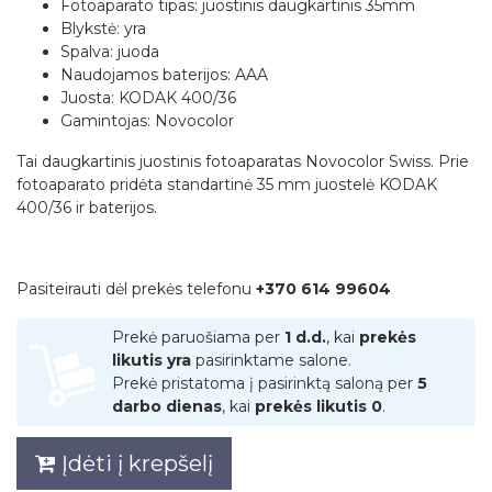
Fotoaparato tipas: juostinis daugkartinis 35mm
Blykstė: yra
Spalva: juoda
Naudojamos baterijos: AAA
Juosta: KODAK 400/36
Gamintojas: Novocolor
Tai daugkartinis juostinis fotoaparatas Novocolor Swiss. Prie
fotoaparato pridėta standartinė 35 mm juostelė KODAK
400/36 ir baterijos.
Pasiteirauti dėl prekės telefonu
+370 614 99604
Prekė paruošiama per
1 d.d.
, kai
prekės
likutis yra
pasirinktame salone.
Prekė pristatoma į pasirinktą saloną per
5
darbo dienas
, kai
prekės likutis 0
.
Įdėti į krepšelį