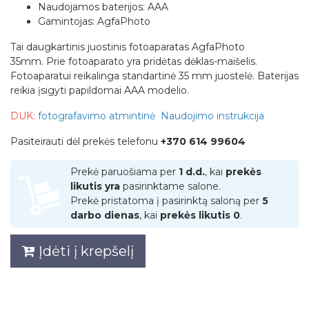
Naudojamos baterijos: AAA
Gamintojas: AgfaPhoto
Tai daugkartinis juostinis fotoaparatas AgfaPhoto
35mm. Prie fotoaparato yra pridėtas dėklas-maišelis.
Fotoaparatui reikalinga standartinė 35 mm juostelė. Baterijas
reikia įsigyti papildomai AAA modelio.
DUK:
fotografavimo atmintinė
Naudojimo instrukcija
Pasiteirauti dėl prekės telefonu
+370 614 99604
Prekė paruošiama per
1 d.d.
, kai
prekės
likutis yra
pasirinktame salone.
Prekė pristatoma į pasirinktą saloną per
5
darbo dienas
, kai
prekės likutis 0
.
Įdėti į krepšelį