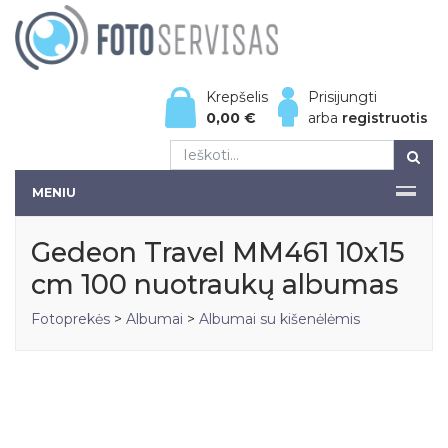
Krepšelis
Prisijungti
0,00
€
arba
registruotis
MENIU
Gedeon Travel MM461 10x15
cm 100 nuotraukų albumas
Fotoprekės
>
Albumai
>
Albumai su kišenėlėmis