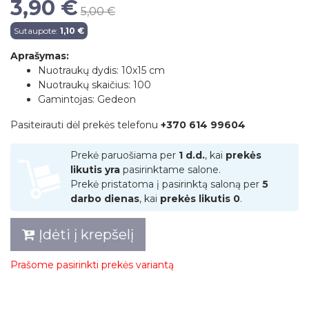
3,90 €
5,00 €
Sutaupote:
1,10 €
Aprašymas:
Nuotraukų dydis: 10x15 cm
Nuotraukų skaičius: 100
Gamintojas: Gedeon
Pasiteirauti dėl prekės telefonu
+370 614 99604
Prekė paruošiama per
1 d.d.
, kai
prekės
likutis yra
pasirinktame salone.
Prekė pristatoma į pasirinktą saloną per
5
darbo dienas
, kai
prekės likutis 0
.
Įdėti į krepšelį
Prašome pasirinkti prekės variantą