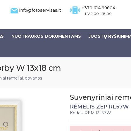
+370 614 99604
info@fotoservisas.lt
I-V 9:00 - 18:00
ĖS
NUOTRAUKOS DOKUMENTAMS
JUOSTŲ RYŠKINIM
rby W 13x18 cm
iai rėmeliai, dovanos
Suvenyriniai rėme
RĖMELIS ZEP RL57W 
Kodas: REM RL57W