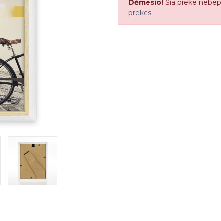
Dėmesio!
Šia preke nebep
prekes
.