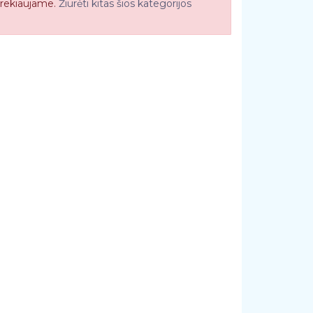
rekiaujame.
Žiūrėti kitas šios kategorijos